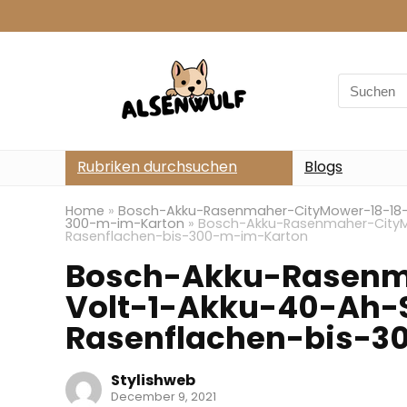
Search
for:
Rubriken durchsuchen
Blogs
Home
»
Bosch-Akku-Rasenmaher-CityMower-18-18-V
300-m-im-Karton
»
Bosch-Akku-Rasenmaher-CityMo
Rasenflachen-bis-300-m-im-Karton
Bosch-Akku-Rasenm
Volt-1-Akku-40-Ah-
Rasenflachen-bis-3
Stylishweb
December 9, 2021