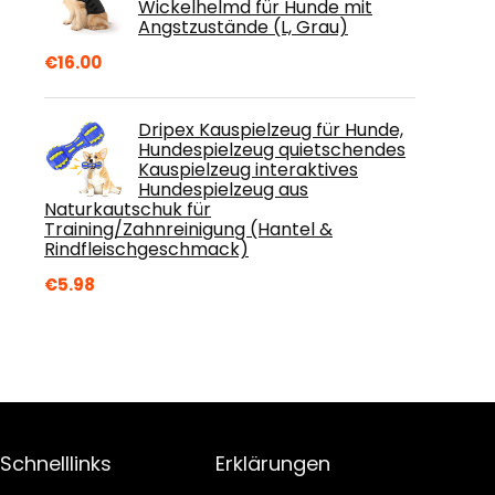
Wickelhelmd für Hunde mit
Angstzustände (L, Grau)
€
16.00
Dripex Kauspielzeug für Hunde,
Hundespielzeug quietschendes
Kauspielzeug interaktives
Hundespielzeug aus
Naturkautschuk für
Training/Zahnreinigung (Hantel &
Rindfleischgeschmack)
€
5.98
Schnelllinks
Erklärungen