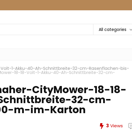
All categories
olt-1-Akku-40-Ah-Schnittbreite-32-cm-Rasenflachen-bis-
wer-18-18-Volt-1-Akku-40-Ah-Schnittbreite-32-cm-
aher-CityMower-18-18-
Schnittbreite-32-cm-
00-m-im-Karton
3
Views