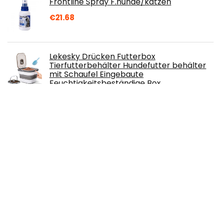
Frontline Spray F.hunde/katzen
€
21.68
Lekesky Drücken Futterbox
Tierfutterbehälter Hundefutter behälter
mit Schaufel Eingebaute
Feuchtigkeitsbeständige Box,
Aufbewahrungsbehälter für Katzenfutter, 13L/6.5kg,
Grau
€
29.99
MERA pure sensitive Goody Snack,
gesunde Leckerlis für sensible Hunde,
Hundeleckerli aus Truthahn und Reis,
Hundesnack glutenfrei zum Training (600
g)
€
4.86