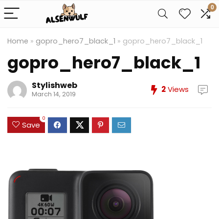
0
Home
»
gopro_hero7_black_1
»
gopro_hero7_black_1
gopro_hero7_black_1
Stylishweb
2
Views
March 14, 2019
0
Save