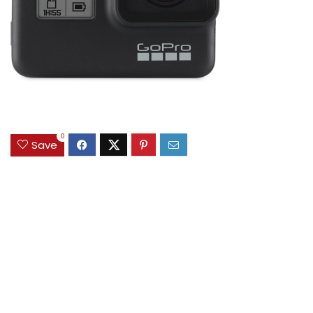
0
Save