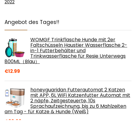
2022
Angebot des Tages!!
WOMGF Trinkflasche Hunde mit 2er
Faltschüsseln Haustier Wasserflasche 2-
in-1 Futterbehälter und
Trinkwasserflasche für Resie Unterwegs
800ML（Blau）
€
12.99
honeyguaridan Futterautomat 2 Katzen
mit APP, 6L WiFi Katzenfutter Automat mit
2 näpfe, Zeitgesteuerte, 10s
Sprachaufzeichnung, bis zu 6 Mahlzeiten
am Tag - für Katze & Hunde (Weiß)
€
89.99