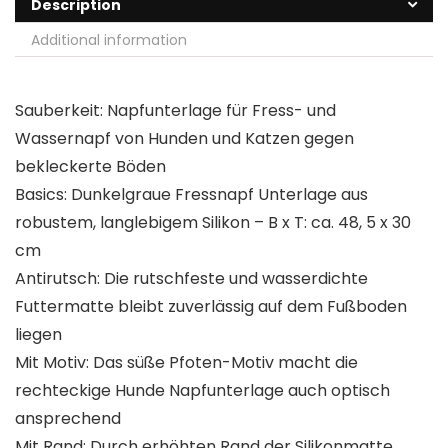
Description
Additional information
Sauberkeit: Napfunterlage für Fress- und
Wassernapf von Hunden und Katzen gegen
bekleckerte Böden
Basics: Dunkelgraue Fressnapf Unterlage aus
robustem, langlebigem Silikon – B x T: ca. 48, 5 x 30
cm
Antirutsch: Die rutschfeste und wasserdichte
Futtermatte bleibt zuverlässig auf dem Fußboden
liegen
Mit Motiv: Das süße Pfoten-Motiv macht die
rechteckige Hunde Napfunterlage auch optisch
ansprechend
Mit Rand: Durch erhöhten Rand der Silikonmatte