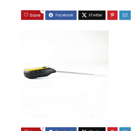
0
Save
0