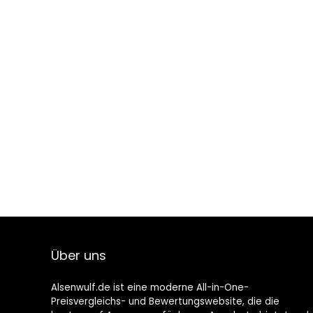
Über uns
Alsenwulf.de ist eine moderne All-in-One-
Preisvergleichs- und Bewertungswebsite, die die