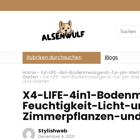
Search
for:
Rubriken durchsuchen
Blogs
Home
»
X4-LIFE-4in1-Bodenmessgerat-fur-pH-Wert
Garten
»
X4-LIFE-4in1-Bodenmessgerat-fur-pH-Wer
und-Garten
X4-LIFE-4in1-Boden
Feuchtigkeit-Licht-
Zimmerpflanzen-un
Stylishweb
December 9, 2021