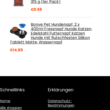
315 g (1er Pack)
€
9.99
Bonve Pet Hundenapf, 2 x
400ml Fressnapf Hunde Katzen,
Edelstahl Futternapf Katzen
Hunde mit Rutschfesten Silikon
Tablett Matte, Wassernapf
€
14.69
Schnelllinks
Erklärungen
Home
Datenschutz-
Bestimmungen
Alle shoppen