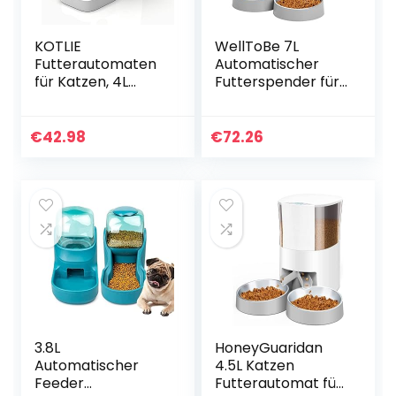
KOTLIE
WellToBe 7L
Futterautomaten
Automatischer
für Katzen, 4L
Futterspender für
Trockenfutterspe
2 Haustiere,
nder für Katzen
Automatischer
und kleine Hunde,
Futterspender für
€
42.98
€
72.26
zeitgesteuertes
Katzen und Hunde,
Katzenfutter mit
mit Timer
Trockenmittelbeut
programmierbar,
el,
Sprachaufzeichnu
programmierbare
ng und
Portionskontrolle,
Portionskontrolle
10s
(White)
Sprachaufzeichnu
ng
3.8L
HoneyGuaridan
Automatischer
4.5L Katzen
Feeder
Futterautomat für