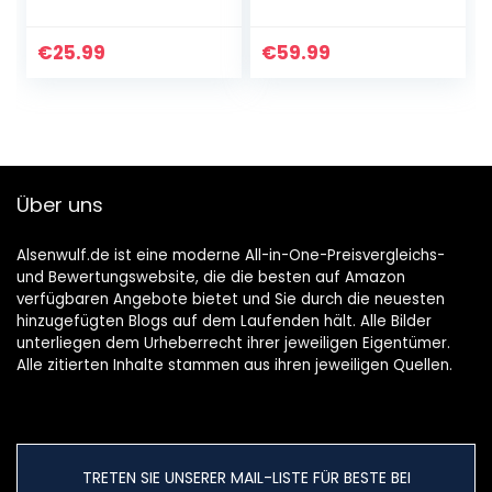
Futterautomat
2 Haustiere,
Kleine & Mittlere
Automatischer
Haustiere
Futterspender für
€
25.99
€
59.99
Automatischer
Katzen & Hunde
Futter &
mit Timer,
Tränkesatz,
Portionskontrolle,
Futterautomat
Sprachnachricht,
und
6 Mahlzeiten
Wasserspender
täglich – Batterie
Über uns
für Hunde Katzen
und Plug-in-Strom
Haustiere Tiere
(Dunkelgrün)
Alsenwulf.de ist eine moderne All-in-One-Preisvergleichs-
und Bewertungswebsite, die die besten auf Amazon
verfügbaren Angebote bietet und Sie durch die neuesten
hinzugefügten Blogs auf dem Laufenden hält. Alle Bilder
unterliegen dem Urheberrecht ihrer jeweiligen Eigentümer.
Alle zitierten Inhalte stammen aus ihren jeweiligen Quellen.
TRETEN SIE UNSERER MAIL-LISTE FÜR BESTE BEI