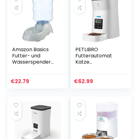
Amazon Basics
PETLIBRO
Futter- und
Futterautomat
Wasserspender
Katze
für Haustiere,
Automatischer,
Futterstation,
Katzenfutter
Größe S,
Automat (Weiss)
€
22.79
€
62.99
Transparent